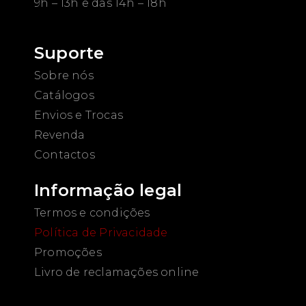
9h – 13h e das 14h – 18h
Suporte
Sobre nós
Catálogos
Envios e Trocas
Revenda
Contactos
Informação legal
Termos e condições
Política de Privacidade
Promoções
Livro de reclamações online