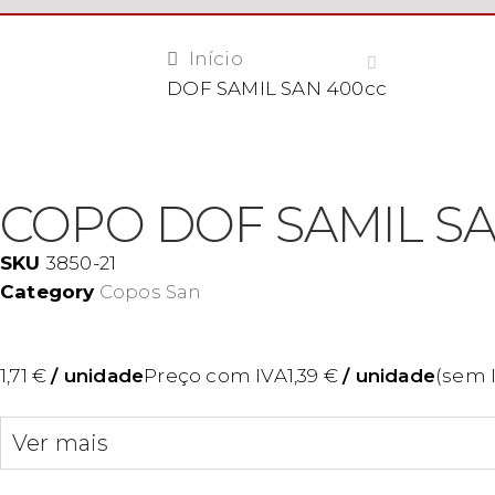
Início
DOF SAMIL SAN 400cc
COPO DOF SAMIL SA
SKU
3850-21
Category
Copos San
1,71
€
/ unidade
Preço com IVA
1,39
€
/ unidade
(sem 
Ver mais