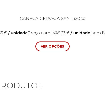
CANECA CERVEJA SAN 1320cc
,35
€
/ unidade
Preço com IVA
9,23
€
/ unidade
(sem I
VER OPÇÕES
PRODUTO !