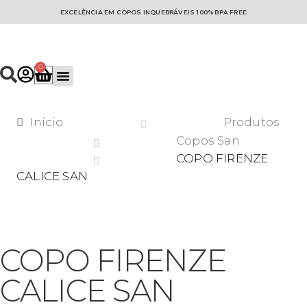
EXCELÊNCIA EM COPOS INQUEBRÁVEIS 100% BPA FREE
0
Coleção Mineral
Copo personalizados
Início
Produtos
Copos San
COPO FIRENZE
CALICE SAN
COPO FIRENZE
CALICE SAN