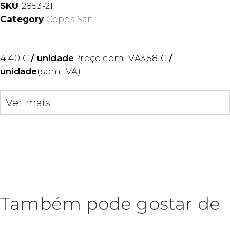
SKU
2853-21
Category
Copos San
4,40
€
/ unidade
Preço com IVA
3,58
€
/
unidade
(sem IVA)
Ver mais
Também pode gostar de