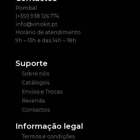
Pombal
(+351) 938 126 774
info@vinokit.pt
Horário de atendimento
9h – 13h e das 14h – 18h
Suporte
Sobre nós
Catálogos
Envios e Trocas
Revenda
Contactos
Informação legal
Termos e condições