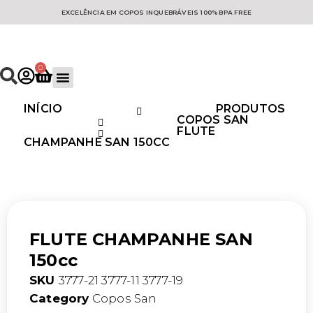
EXCELÊNCIA EM COPOS INQUEBRÁVEIS 100% BPA FREE
0
Coleção Mineral
Copo personalizados
INÍCIO
PRODUTOS
COPOS SAN
FLUTE
CHAMPANHE SAN 150CC
FLUTE CHAMPANHE SAN
150cc
SKU
3777-21 3777-11 3777-19
Category
Copos San