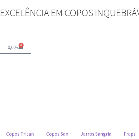
EXCELÊNCIA EM COPOS INQUEBRÁV
0
0,00
€
Copos Tritan
Copos San
Jarros Sangria
Fraps