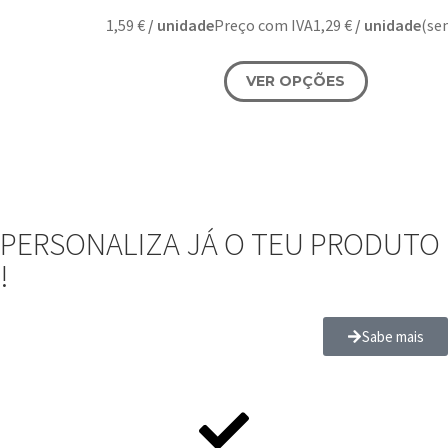
1,59
€
/ unidade
Preço com IVA
1,29
€
/ unidade
(se
VER OPÇÕES
PERSONALIZA JÁ O TEU PRODUTO
!
Sabe mais