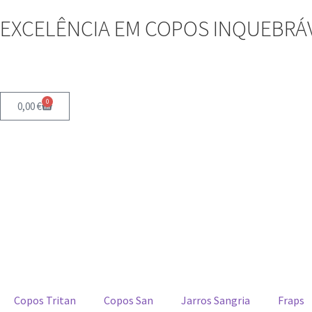
EXCELÊNCIA EM COPOS INQUEBRÁV
0
0,00
€
Copos Tritan
Copos San
Jarros Sangria
Fraps